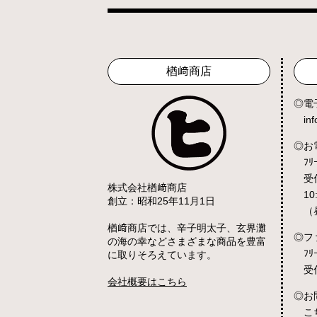
楢﨑商店
電
in
お
ﾌﾘ
受
株式会社楢﨑商店
10
創立：昭和25年11月1日
（
楢﨑商店では、辛子明太子、玄界灘
フ
の海の幸などさまざまな商品を豊富
ﾌﾘ
に取りそろえています。
受
会社概要はこちら
お
こ