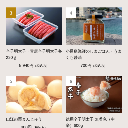
3
4
辛子明太子・青唐辛子明太子各
小呂島漁師のしまごはん・うま
230ｇ
くち醤油
5,940円
700円
（税込み）
（税込み）
5
6
山江の栗まんじゅう
徳用辛子明太子 無着色（中
辛）600g
900円
（税込み）