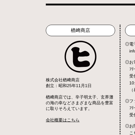
楢﨑商店
電
in
お
ﾌﾘ
受
株式会社楢﨑商店
10
創立：昭和25年11月1日
（
楢﨑商店では、辛子明太子、玄界灘
フ
の海の幸などさまざまな商品を豊富
ﾌﾘ
に取りそろえています。
受
会社概要はこちら
お
こ