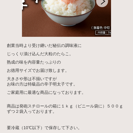
創業当時より受け継いだ秘伝の調味液に
じっくり漬け込んだ大粒のたらこ。
熟成の味を内容量たっぷりの
お徳用サイズでお届け致します。
大きさや形は不揃いですが
お味の方は特級品の辛子明太子です。
ご家庭用に最適な商品になっております。
商品は発砲スチロールの箱に１ｋｇ
（ビニール袋に）５００ｇ
ずつ２袋入っております。
要冷蔵（10℃以下）で保存して下さい。