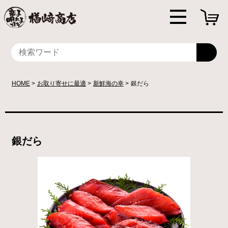
HOME
お取り寄せに最適
新鮮海の幸
銀だら
銀だら