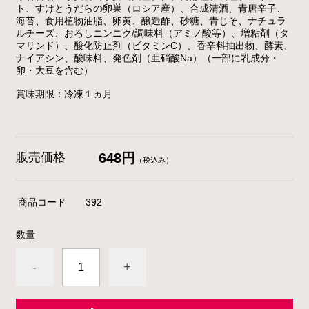
ト、すけとうだらの卵巣（ロシア産）、合成清酒、青唐辛子、
海苔、食用植物油脂、卵黄、醸造酢、砂糖、青じそ、ナチュラ
ルチーズ、おろしニンニク/調味料（アミノ酸等）、増粘剤（タ
マリンド）、酸化防止剤（ビタミンC）、香辛料抽出物、酵素、
ナイアシン、酸味料、発色剤（亜硝酸Na）（一部に乳成分・
卵・大豆を含む）
賞味期限：冷凍１ヵ月
販売価格
648円
（税込み）
商品コード
392
数量
-
+