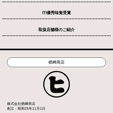
ITI優秀味覚受賞
取扱店舗様のご紹介
楢﨑商店
株式会社楢﨑商店
創立：昭和25年11月1日