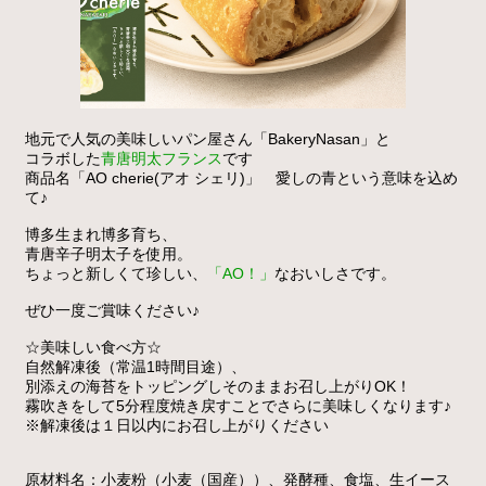
地元で人気の美味しいパン屋さん「BakeryNasan」と
コラボした
青唐明太フランス
です
商品名「AO cherie(アオ シェリ)」 愛しの青という意味を込め
て♪
博多生まれ博多育ち、
青唐辛子明太子を使用。
ちょっと新しくて珍しい、
「AO！」
なおいしさです。
ぜひ一度ご賞味ください♪
☆美味しい食べ方☆
自然解凍後（常温1時間目途）、
別添えの海苔をトッピングしそのままお召し上がりOK！
霧吹きをして5分程度焼き戻すことでさらに美味しくなります♪
※解凍後は１日以内にお召し上がりください
原材料名：小麦粉（小麦（国産））、発酵種、食塩、生イース