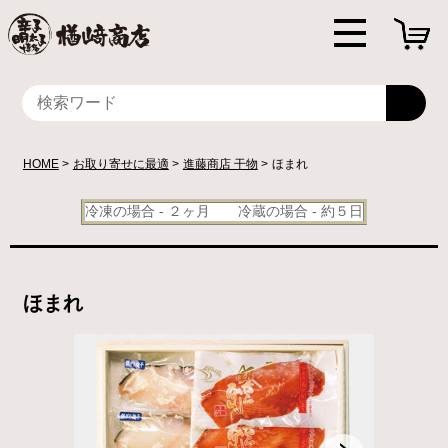
HOME
お取り寄せに最適
進藤商店 干物
ほまれ
冷凍の場合 - ２ヶ月 冷蔵の場合 - 約５日
ほまれ