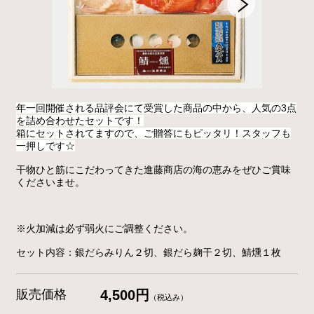
年一回開催される品評会にて受賞した商品の中から、人気の3点
を詰め合わせたセットです！
箱にセットされてますので、ご贈答にもピッタリ！スタッフも
一押しです☆
干物ひと筋にこだわってきた
進藤商店
の海の恵みをぜひご賞味
くださいませ。
※火加減は必ず弱火にご調整ください。
セット内容：銀だらみりん２切、銀だら麹干２切、鯖燻１枚
販売価格
4,500円
（税込み）